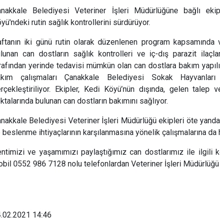
nakkale Belediyesi Veteriner İşleri Müdürlüğüne bağlı ekip
yü'ndeki rutin sağlık kontrollerini sürdürüyor.
ftanın iki günü rutin olarak düzenlenen program kapsamında v
lunan can dostların sağlık kontrolleri ve iç-dış parazit ilaçlam
rafından yerinde tedavisi mümkün olan can dostlara bakım yapılır
akım çalışmaları Çanakkale Belediyesi Sokak Hayvanlar
rçekleştiriliyor. Ekipler, Kedi Köyü’nün dışında, gelen talep 
ktalarında bulunan can dostların bakımını sağlıyor.
nakkale Belediyesi Veteriner İşleri Müdürlüğü ekipleri öte yandan
 beslenme ihtiyaçlarının karşılanmasına yönelik çalışmalarına d
ntimizi ve yaşamımızı paylaştığımız can dostlarımız ile ilgili
bil 0552 986 7128 nolu telefonlardan Veteriner İşleri Müdürlüğü e
.02.2021 14:46