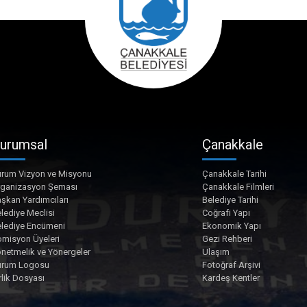
urumsal
Çanakkale
rum Vizyon ve Misyonu
Çanakkale Tarihi
rganizasyon Şeması
Çanakkale Filmleri
şkan Yardımcıları
Belediye Tarihi
lediye Meclisi
Coğrafi Yapı
lediye Encümeni
Ekonomik Yapı
misyon Üyeleri
Gezi Rehberi
netmelik ve Yönergeler
Ulaşım
urum Logosu
Fotoğraf Arşivi
rlik Dosyası
Kardeş Kentler