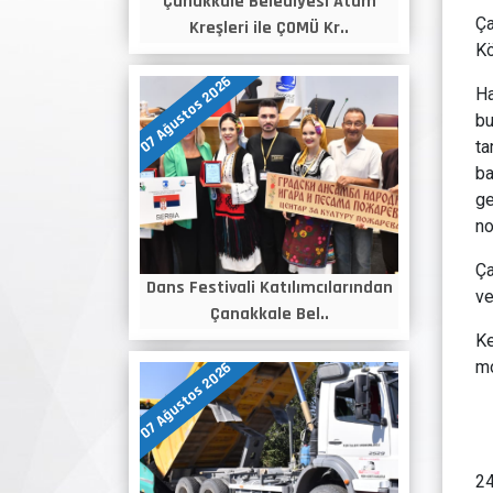
Çanakkale Belediyesi Atam
Ça
Kreşleri ile ÇOMÜ Kr..
Kö
07 Ağustos 2026
Ha
bu
ta
b
ge
no
Ça
Dans Festivali Katılımcılarından
ve
Çanakkale Bel..
Ke
mo
07 Ağustos 2026
24