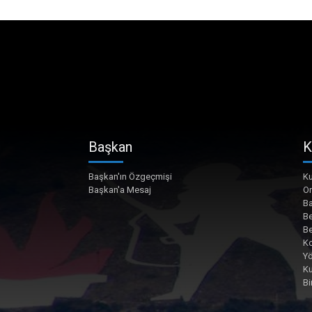
Başkan
K
Başkan'ın Özgeçmişi
Ku
Başkan'a Mesaj
O
Ba
Be
Be
Ko
Yö
K
Bi