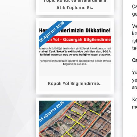
Toplu Konut ve Sitelerde İkili
Ça
Atık Toplama Si..
ge
05 Ağustos 2026
Ve
ke
iş
te
Ca
Yü
ye
Kapalı Yol Bilgilendirme..
ar
Ke
05 Ağustos 2026
mo