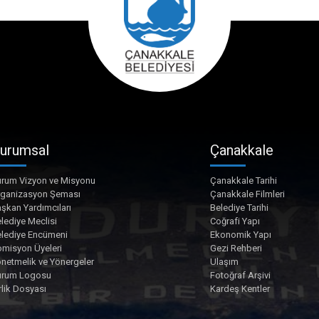
urumsal
Çanakkale
rum Vizyon ve Misyonu
Çanakkale Tarihi
rganizasyon Şeması
Çanakkale Filmleri
şkan Yardımcıları
Belediye Tarihi
lediye Meclisi
Coğrafi Yapı
lediye Encümeni
Ekonomik Yapı
misyon Üyeleri
Gezi Rehberi
netmelik ve Yönergeler
Ulaşım
urum Logosu
Fotoğraf Arşivi
rlik Dosyası
Kardeş Kentler