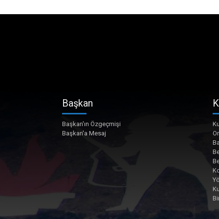
Başkan
K
Başkan'ın Özgeçmişi
Ku
Başkan'a Mesaj
O
Ba
Be
Be
Ko
Yö
K
Bi