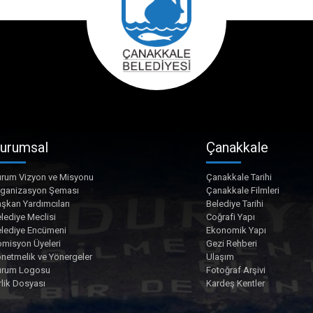
urumsal
Çanakkale
rum Vizyon ve Misyonu
Çanakkale Tarihi
rganizasyon Şeması
Çanakkale Filmleri
şkan Yardımcıları
Belediye Tarihi
lediye Meclisi
Coğrafi Yapı
lediye Encümeni
Ekonomik Yapı
misyon Üyeleri
Gezi Rehberi
netmelik ve Yönergeler
Ulaşım
urum Logosu
Fotoğraf Arşivi
rlik Dosyası
Kardeş Kentler