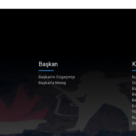
Başkan
K
Başkan'ın Özgeçmişi
Ku
Başkan'a Mesaj
O
Ba
Be
Be
Ko
Yö
K
Bi