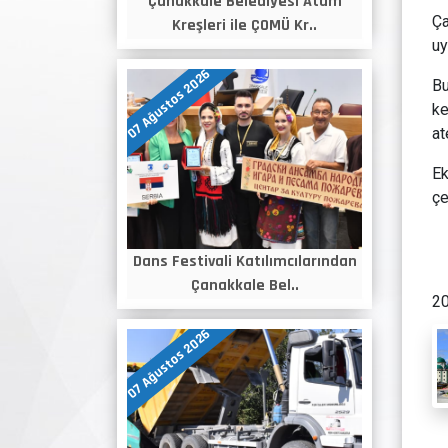
Çanakkale Belediyesi Atam
Ça
Kreşleri ile ÇOMÜ Kr..
uy
07 Ağustos 2026
Bu
ke
at
Ek
çe
Dans Festivali Katılımcılarından
Çanakkale Bel..
20
07 Ağustos 2026