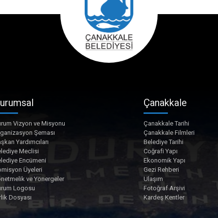
urumsal
Çanakkale
rum Vizyon ve Misyonu
Çanakkale Tarihi
rganizasyon Şeması
Çanakkale Filmleri
şkan Yardımcıları
Belediye Tarihi
lediye Meclisi
Coğrafi Yapı
lediye Encümeni
Ekonomik Yapı
misyon Üyeleri
Gezi Rehberi
netmelik ve Yönergeler
Ulaşım
urum Logosu
Fotoğraf Arşivi
rlik Dosyası
Kardeş Kentler