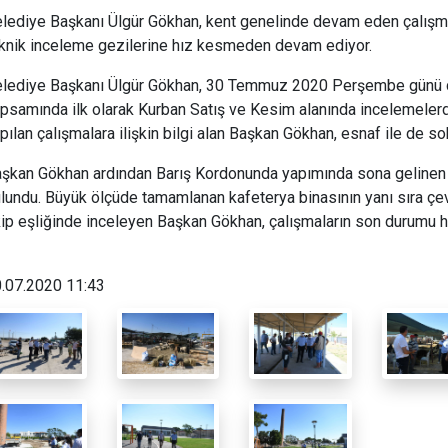
lediye Başkanı Ülgür Gökhan, kent genelinde devam eden çalışmal
knik inceleme gezilerine hız kesmeden devam ediyor.
lediye Başkanı Ülgür Gökhan, 30 Temmuz 2020 Perşembe günü d
psamında ilk olarak Kurban Satış ve Kesim alanında incelemelerd
pılan çalışmalara ilişkin bilgi alan Başkan Gökhan, esnaf ile de s
şkan Gökhan ardından Barış Kordonunda yapımında sona gelinen 
lundu. Büyük ölçüde tamamlanan kafeterya binasının yanı sıra çe
ip eşliğinde inceleyen Başkan Gökhan, çalışmaların son durumu ha
.07.2020 11:43