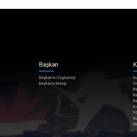
Başkan
K
Başkan'ın Özgeçmişi
Ku
Başkan'a Mesaj
O
Ba
Be
Be
Ko
Yö
K
Bi