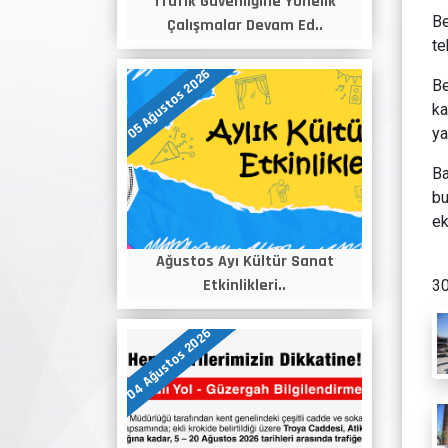
Trafik Güvenliğine Yönelik
Be
Çalışmalar Devam Ed..
te
05 Ağustos 2026
Be
ka
ya
Ba
bu
ek
Ağustos Ayı Kültür Sanat
Etkinlikleri..
30
04 Ağustos 2026