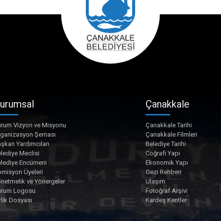
urumsal
Çanakkale
rum Vizyon ve Misyonu
Çanakkale Tarihi
rganizasyon Şeması
Çanakkale Filmleri
şkan Yardımcıları
Belediye Tarihi
lediye Meclisi
Coğrafi Yapı
lediye Encümeni
Ekonomik Yapı
misyon Üyeleri
Gezi Rehberi
netmelik ve Yönergeler
Ulaşım
urum Logosu
Fotoğraf Arşivi
rlik Dosyası
Kardeş Kentler