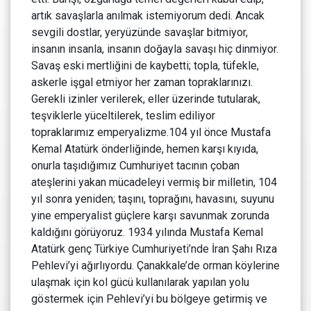
artık savaşlarla anılmak istemiyorum dedi. Ancak
sevgili dostlar, yeryüzünde savaşlar bitmiyor,
insanın insanla, insanın doğayla savaşı hiç dinmiyor.
Savaş eski mertliğini de kaybetti; topla, tüfekle,
askerle işgal etmiyor her zaman topraklarınızı.
Gerekli izinler verilerek, eller üzerinde tutularak,
teşviklerle yüceltilerek, teslim ediliyor
topraklarımız emperyalizme.104 yıl önce Mustafa
Kemal Atatürk önderliğinde, hemen karşı kıyıda,
onurla taşıdığımız Cumhuriyet tacının çoban
ateşlerini yakan mücadeleyi vermiş bir milletin, 104
yıl sonra yeniden; taşını, toprağını, havasını, suyunu
yine emperyalist güçlere karşı savunmak zorunda
kaldığını görüyoruz. 1934 yılında Mustafa Kemal
Atatürk genç Türkiye Cumhuriyeti’nde İran Şahı Rıza
Pehlevi’yi ağırlıyordu. Çanakkale’de orman köylerine
ulaşmak için kol gücü kullanılarak yapılan yolu
göstermek için Pehlevi’yi bu bölgeye getirmiş ve