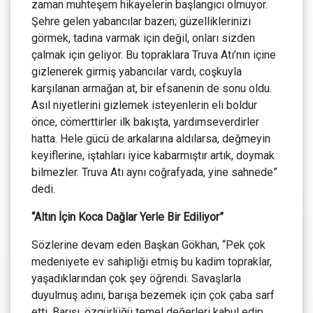
zaman muhteşem hikayelerin başlangıcı olmuyor.
Şehre gelen yabancılar bazen; güzelliklerinizi
görmek, tadına varmak için değil, onları sizden
çalmak için geliyor. Bu topraklara Truva Atı’nın içine
gizlenerek girmiş yabancılar vardı, coşkuyla
karşılanan armağan at, bir efsanenin de sonu oldu.
Asıl niyetlerini gizlemek isteyenlerin eli boldur
önce, cömerttirler ilk bakışta, yardımseverdirler
hatta. Hele gücü de arkalarına aldılarsa, değmeyin
keyiflerine, iştahları iyice kabarmıştır artık, doymak
bilmezler. Truva Atı aynı coğrafyada, yine sahnede”
dedi.
“Altın İçin Koca Dağlar Yerle Bir Ediliyor”
Sözlerine devam eden Başkan Gökhan, “Pek çok
medeniyete ev sahipliği etmiş bu kadim topraklar,
yaşadıklarından çok şey öğrendi. Savaşlarla
duyulmuş adını, barışa bezemek için çok çaba sarf
etti. Barışı, özgürlüğü temel değerleri kabul edip,