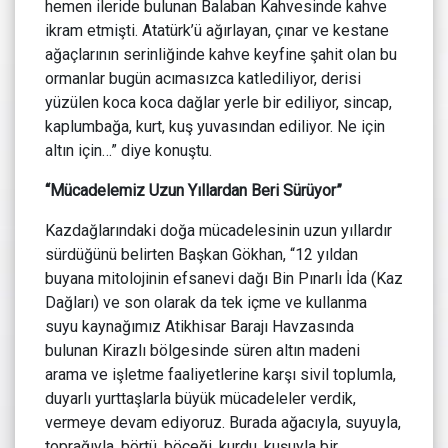
hemen ileride bulunan Balaban Kahvesinde kahve
ikram etmişti. Atatürk’ü ağırlayan, çınar ve kestane
ağaçlarının serinliğinde kahve keyfine şahit olan bu
ormanlar bugün acımasızca katlediliyor, derisi
yüzülen koca koca dağlar yerle bir ediliyor, sincap,
kaplumbağa, kurt, kuş yuvasından ediliyor. Ne için
altın için…” diye konuştu.
“Mücadelemiz Uzun Yıllardan Beri Sürüyor”
Kazdağlarındaki doğa mücadelesinin uzun yıllardır
sürdüğünü belirten Başkan Gökhan, “12 yıldan
buyana mitolojinin efsanevi dağı Bin Pınarlı İda (Kaz
Dağları) ve son olarak da tek içme ve kullanma
suyu kaynağımız Atikhisar Barajı Havzasında
bulunan Kirazlı bölgesinde süren altın madeni
arama ve işletme faaliyetlerine karşı sivil toplumla,
duyarlı yurttaşlarla büyük mücadeleler verdik,
vermeye devam ediyoruz. Burada ağacıyla, suyuyla,
toprağıyla, börtü, böceği, kurdu, kuşuyla bir