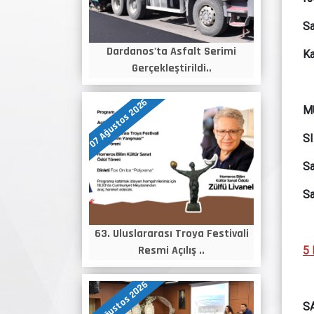
Sa
Dardanos'ta Asfalt Serimi
Ka
Gerçekleştirildi..
07 Ağustos 2026
M
S
Sa
Sa
63. Uluslararası Troya Festivali
Resmi Açılış ..
5 
06 Ağustos 2026
SA