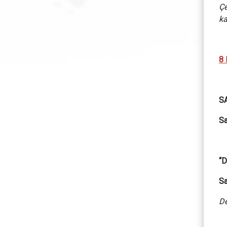
Çe
ka
8 
SA
Sa
“
Sa
De