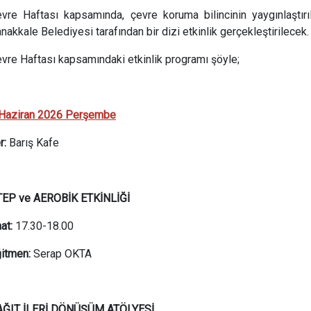
vre Haftası kapsamında, çevre koruma bilincinin yaygınlaştırıl
nakkale Belediyesi tarafından bir dizi etkinlik gerçekleştirilecek.
vre Haftası kapsamındaki etkinlik programı şöyle;
Haziran 2026 Perşembe
r:
Barış Kafe
TEP ve AEROBİK ETKİNLİĞİ
at:
17.30-18.00
itmen:
Serap OKTA
AĞIT İLERİ DÖNÜŞÜM ATÖLYESİ