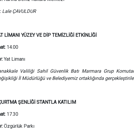
. Lale ÇAVULDUR
T LİMANI YÜZEY VE DİP TEMİZLİĞİ ETKİNLİĞİ
at:
14.00
r:
Yat Limanı
nakkale Valiliği Sahil Güvenlik Batı Marmara Grup Komutanlı
ğişikliği İl Müdürlüğü ve Belediyemiz ortaklığında gerçekleştirilec
ÇURTMA ŞENLİĞİ STANTLA KATILIM
at:
17.30
r:
Özgürlük Parkı