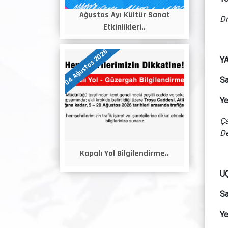
Ağustos Ayı Kültür Sanat
Dr
Etkinlikleri..
04 Ağustos 2026
YA
Sa
Ye
Ça
De
Kapalı Yol Bilgilendirme..
U
Sa
Ye