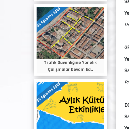
Sa
05 Ağustos 2026
Ye
Do
G
Ye
Trafik Güvenliğine Yönelik
Çalışmalar Devam Ed..
Sa
Pr
05 Ağustos 2026
D
Sa
Ye