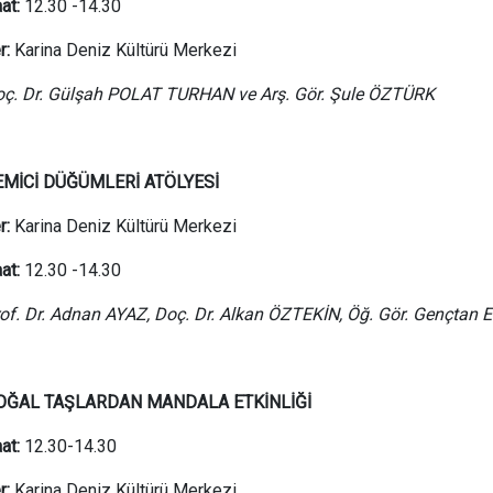
at:
12.30 -14.30
r:
Karina Deniz Kültürü Merkezi
ç. Dr. Gülşah POLAT TURHAN ve Arş. Gör. Şule ÖZTÜRK
EMİCİ DÜĞÜMLERİ ATÖLYESİ
r:
Karina Deniz Kültürü Merkezi
at:
12.30 -14.30
of. Dr. Adnan AYAZ, Doç. Dr. Alkan ÖZTEKİN, Öğ. Gör. Gençt
OĞAL TAŞLARDAN MANDALA ETKİNLİĞİ
at:
12.30-14.30
r:
Karina Deniz Kültürü Merkezi