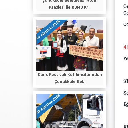
Çanakkale Belediyesi Atam
Çe
Kreşleri ile ÇOMÜ Kr..
Ça
07 Ağustos 2026
Çe
4 
Ye
Dans Festivali Katılımcılarından
Çanakkale Bel..
S
Sa
07 Ağustos 2026
Eğ
K