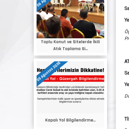
Sa
Ye
Öğ
Pr
Toplu Konut ve Sitelerde İkili
Atık Toplama Si..
A
05 Ağustos 2026
Sa
Ye
Do
T
Kapalı Yol Bilgilendirme..