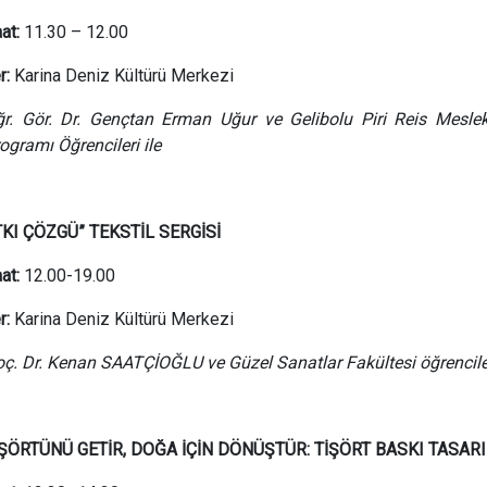
at:
11.30 – 12.00
r:
Karina Deniz Kültürü Merkezi
r. Gör. Dr. Gençtan Erman Uğur ve Gelibolu Piri Reis Mesle
ogramı Öğrencileri ile
TKI ÇÖZGÜ” TEKSTİL SERGİSİ
at:
12.00-19.00
r:
Karina Deniz Kültürü Merkezi
ç. Dr. Kenan SAATÇİOĞLU ve Güzel Sanatlar Fakültesi öğrencile
İŞÖRTÜNÜ GETİR,
DOĞA İÇİN DÖNÜŞTÜR:
TİŞÖRT BASKI TASAR