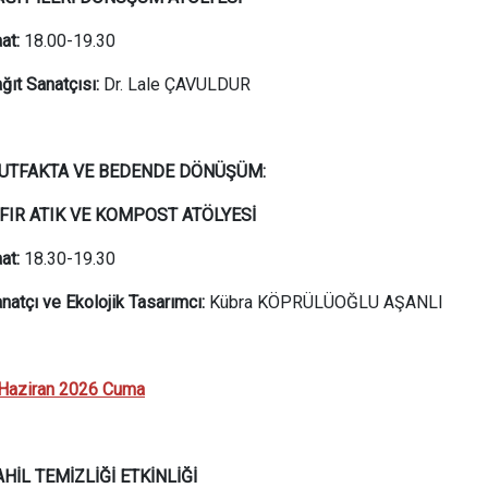
at:
18.00-19.30
ğıt Sanatçısı:
Dr. Lale ÇAVULDUR
UTFAKTA VE BEDENDE DÖNÜŞÜM:
IFIR ATIK VE KOMPOST ATÖLYESİ
at:
18.30-19.30
natçı ve Ekolojik Tasarımcı:
Kübra KÖPRÜLÜOĞLU AŞANLI
Haziran 2026 Cuma
HİL TEMİZLİĞİ ETKİNLİĞİ