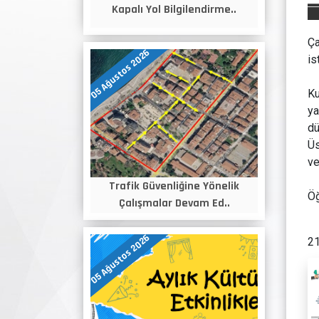
Kapalı Yol Bilgilendirme..
Ça
05 Ağustos 2026
is
Ku
ya
dü
Üs
ve
Trafik Güvenliğine Yönelik
Öğ
Çalışmalar Devam Ed..
05 Ağustos 2026
21