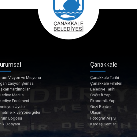
urumsal
Çanakkale
rum Vizyon ve Misyonu
Çanakkale Tarihi
rganizasyon Şeması
Çanakkale Filmleri
şkan Yardımcıları
Belediye Tarihi
lediye Meclisi
Coğrafi Yapı
lediye Encümeni
Ekonomik Yapı
misyon Üyeleri
Gezi Rehberi
netmelik ve Yönergeler
Ulaşım
urum Logosu
Fotoğraf Arşivi
rlik Dosyası
Kardeş Kentler