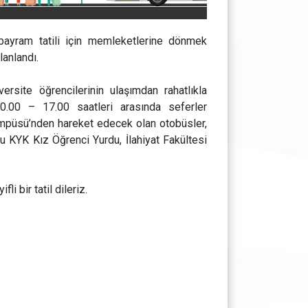
bayram tatili için memleketlerine dönmek
lanlandı.
rsite öğrencilerinin ulaşımdan rahatlıkla
0.00 – 17.00 saatleri arasında seferler
mpüsü’nden hareket edecek olan otobüsler,
 KYK Kız Öğrenci Yurdu, İlahiyat Fakültesi
li bir tatil dileriz.