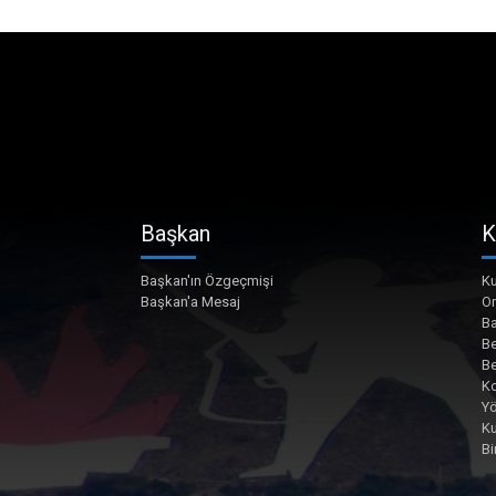
Başkan
K
Başkan'ın Özgeçmişi
Ku
Başkan'a Mesaj
O
Ba
Be
Be
Ko
Yö
K
Bi