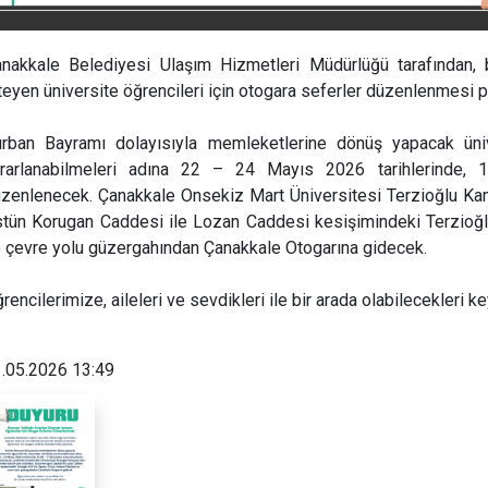
nakkale Belediyesi Ulaşım Hizmetleri Müdürlüğü tarafından, 
teyen üniversite öğrencileri için otogara seferler düzenlenmesi p
rban Bayramı dolayısıyla memleketlerine dönüş yapacak ünive
rarlanabilmeleri adına 22 – 24 Mayıs 2026 tarihlerinde, 1
zenlenecek. Çanakkale Onsekiz Mart Üniversitesi Terzioğlu Ka
tün Korugan Caddesi ile Lozan Caddesi kesişimindeki Terzioğlu
 çevre yolu güzergahından Çanakkale Otogarına gidecek.
rencilerimize, aileleri ve sevdikleri ile bir arada olabilecekleri keyif
.05.2026 13:49