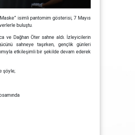
 Maske” isimli pantomim gösterisi, 7 Mayıs
rlerle buluştu.
a ve Dağhan Öter sahne aldı. İzleyicilerin
gücünü sahneye taşırken, gençlik günleri
tılımıyla etkileşimli bir şekilde devam ederek
e şöyle;
kapsamında