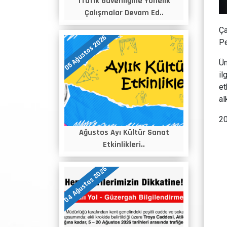
Trafik Güvenliğine Yönelik
Çalışmalar Devam Ed..
Ça
05 Ağustos 2026
Pe
Ün
il
et
al
20
Ağustos Ayı Kültür Sanat
Etkinlikleri..
04 Ağustos 2026