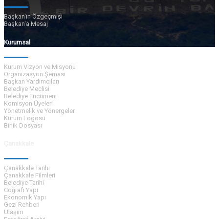
Başkan'ın Özgeçmişi
Başkan'a Mesaj
Kurumsal
Kurum Vizyon ve Misyonu
Organizasyon Şeması
Başkan Yardımcıları
Belediye Meclisi
Belediye Encümeni
Komisyon Üyeleri
Yönetmelik ve Yönergeler
Kurum Logosu
Birlik Dosyası
Çanakkale
Çanakkale Tarihi
Çanakkale Filmleri
Belediye Tarihi
Coğrafi Yapı
Ekonomik Yapı
Gezi Rehberi
Ulaşım