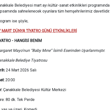
nakkale Belediyesi mart ayı kültür-sanat etkinlikleri programında
psamında sahnelenecek oyunlara tüm hemşehrilerimiz davetlidir.
ogram ise şöyle;
7 MART DÜNYA TİYATRO GÜNÜ ETKİNLİKLERİ
İYATRO - HANGİSİ BENİM
rgaret Mayo'nun “Baby Mıne” İsimli Eserinden Uyarlanmıştır.
nakkale Belediye Tiyatrosu
rih:
24 Mart 2026 Salı
at:
20:00
r:
Çanakkale Belediyesi Kültür Merkezi
re: 80 dk. Tek Perde
 yaş ve üzeri, Komedi