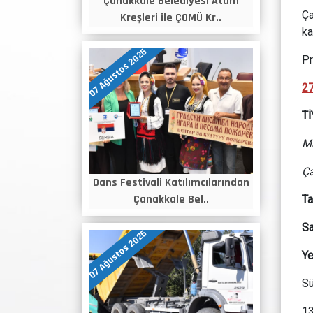
Çanakkale Belediyesi Atam
Ça
Kreşleri ile ÇOMÜ Kr..
ka
07 Ağustos 2026
Pr
2
T
Ma
Ça
Dans Festivali Katılımcılarından
Çanakkale Bel..
Ta
Sa
07 Ağustos 2026
Ye
Sü
13