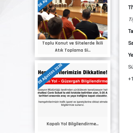
T
Ti
Ta
Toplu Konut ve Sitelerde İkili
Sa
Atık Toplama Si..
Ye
05 Ağustos 2026
Sü
+1
Kapalı Yol Bilgilendirme..