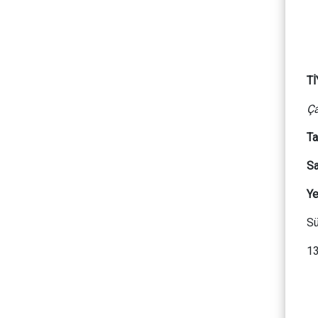
T
Ça
Ta
Sa
Ye
Sü
13