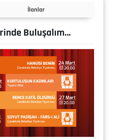
Projeler
erinde Buluşalım…