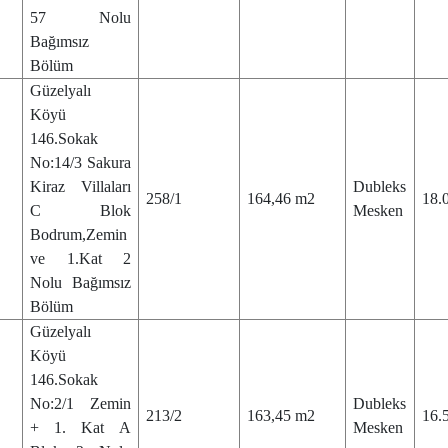
57 Nolu
Bağımsız
Bölüm
Güzelyalı
4
Köyü
146.Sokak
No:14/3 Sakura
Kiraz Villaları
Dubleks
258/1
164,46 m2
18.
C Blok
Mesken
Bodrum,Zemin
ve 1.Kat 2
Nolu Bağımsız
Bölüm
Güzelyalı
5
Köyü
146.Sokak
No:2/1 Zemin
Dubleks
213/2
163,45 m2
16.
+ 1. Kat A
Mesken