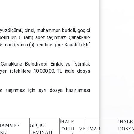
, yüzölçümü, cinsi, muhammen bedeli, geçici
elirtilen 6 (altı) adet taşınmaz, Çanakkale
5.maddesinin (a) bendine göre Kapalı Teklif
e Çanakkale Belediyesi Emlak ve İstimlak
yen isteklilere 10.000,00.-TL ihale dosya
er taşınmaz için ayrı dosya hazırlaması
İHALE
İHALE
HAMMEN
GEÇİCİ
TARİH VE
İMAR
DOSY
ELİ
TEMİNATI