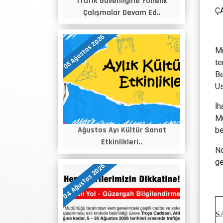
Trafik Güvenliğine Yönelik
Ç
Çalışmalar Devam Ed..
05 Ağustos 2026
Mü
te
Be
Us
İh
Mü
Ağustos Ayı Kültür Sanat
be
Etkinlikleri..
No
ge
04 Ağustos 2026
S