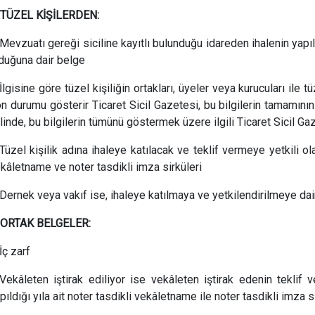
-TÜZEL KİŞİLERDEN:
Mevzuatı gereği siciline kayıtlı bulunduğu idareden ihalenin yapıldı
duğuna dair belge
İlgisine göre tüzel kişiliğin ortakları, üyeler veya kurucuları ile t
n durumu gösterir Ticaret Sicil Gazetesi, bu bilgilerin tamamını
linde, bu bilgilerin tümünü göstermek üzere ilgili Ticaret Sicil G
Tüzel kişilik adına ihaleye katılacak ve teklif vermeye yetkili ola
kâletname ve noter tasdikli imza sirküleri
Dernek veya vakıf ise, ihaleye katılmaya ve yetkilendirilmeye dair
-ORTAK BELGELER:
İç zarf
Vekâleten iştirak ediliyor ise vekâleten iştirak edenin teklif
pıldığı yıla ait noter tasdikli vekâletname ile noter tasdikli imza s