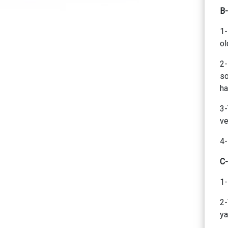
B
1-
ol
2-
so
ha
3-
ve
4-
C
1-
2-
ya