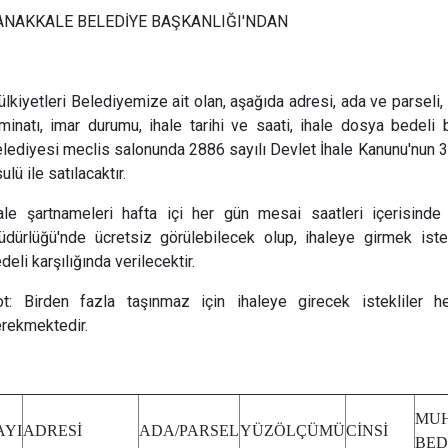
ANAKKALE BELEDİYE BAŞKANLIĞI'NDAN
lkiyetleri Belediyemize ait olan, aşağıda adresi, ada ve parseli
minatı, imar durumu, ihale tarihi ve saati, ihale dosya bedeli b
lediyesi meclis salonunda 2886 sayılı Devlet İhale Kanunu'nun 3
ulü ile satılacaktır.
ale şartnameleri hafta içi her gün mesai saatleri içerisind
dürlüğü'nde ücretsiz görülebilecek olup, ihaleye girmek iste
deli karşılığında verilecektir.
t: Birden fazla taşınmaz için ihaleye girecek istekliler h
rekmektedir.
MU
AYI
ADRESİ
ADA/PARSEL
YÜZÖLÇÜMÜ
CİNSİ
BED