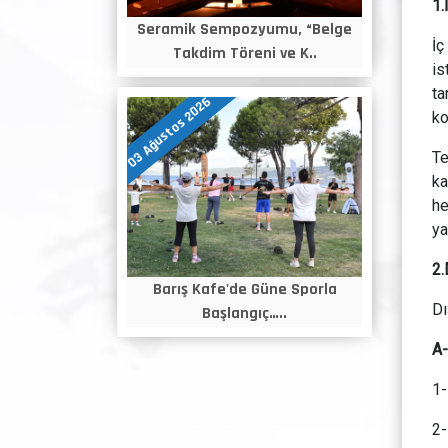
1.
Seramik Sempozyumu, “Belge
İç
Takdim Töreni ve K..
is
ta
03 Ağustos 2026
ko
Te
ka
he
ya
2
Barış Kafe'de Güne Sporla
Dı
Başlangıç…..
A
1-
2-