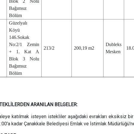
Blok 2 Nolu
Bağımsız
Bölüm
Güzelyalı
6
Köyü
146.Sokak
No:2/1 Zemin
Dubleks
213/2
200,19 m2
18.
+ 1. Kat A
Mesken
Blok 3 Nolu
Bağımsız
Bölüm
STEKLİLERDEN ARANILAN BELGELER:
aleye katılmak isteyen istekliler aşağıdaki evrakları eksiksiz bi
:00'a kadar Çanakkale Belediyesi Emlak ve İstimlak Müdürlüğü'n