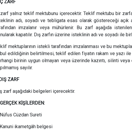
İÇ ZARF
 zarf yalnız teklif mektubunu içerecektir. Teklif mektubu bir zar
teklinin adı, soyadı ve tebligata esas olarak göstereceği açık adr
rafından imzalanır veya mühürlenir. Bu zarf aşağıda istenilen 
nularak kapatılır. Dış zarfın üzerine isteklinin adı ve soyadı ile bir
klif mektuplarının istekli tarafından imzalanması ve bu mektup
bul edildiğinin belirtilmesi, teklif edilen fiyatın rakam ve yazı i
rhangi birinin uygun olmayan veya üzerinde kazıntı, silinti veya
pılmamış sayılır.
.DIŞ ZARF
ş zarf aşağıdaki belgeleri içerecektir.
-GERÇEK KİŞİLERDEN:
Nüfus Cüzdan Sureti
Kanuni ikametgâh belgesi