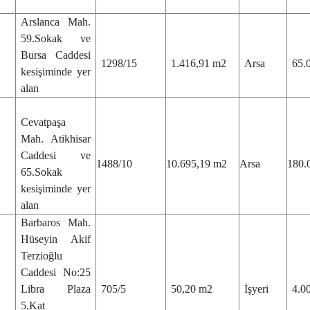
Arslanca Mah.
1
59.Sokak ve
Bursa Caddesi
1298/15
1.416,91 m2
Arsa
65.
kesişiminde yer
alan
Cevatpaşa
2
Mah. Atikhisar
Caddesi ve
1488/10
10.695,19 m2
Arsa
180.
65.Sokak
kesişiminde yer
alan
Barbaros Mah.
3
Hüseyin Akif
Terzioğlu
Caddesi No:25
Libra Plaza
705/5
50,20 m2
İşyeri
4.0
5.Kat