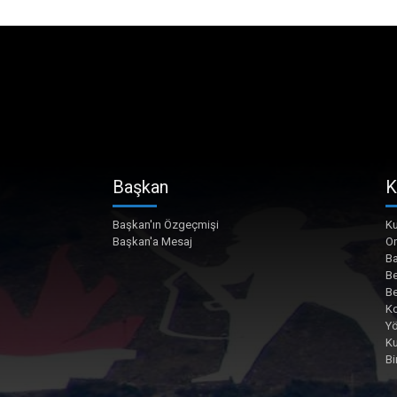
Başkan
K
Başkan'ın Özgeçmişi
Ku
Başkan'a Mesaj
O
Ba
Be
Be
Ko
Yö
K
Bi