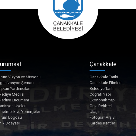
urumsal
Çanakkale
rum Vizyon ve Misyonu
Çanakkale Tarihi
rganizasyon Şeması
Çanakkale Filmleri
şkan Yardımcıları
Belediye Tarihi
lediye Meclisi
Coğrafi Yapı
lediye Encümeni
Ekonomik Yapı
misyon Üyeleri
Gezi Rehberi
netmelik ve Yönergeler
Ulaşım
urum Logosu
Fotoğraf Arşivi
rlik Dosyası
Kardeş Kentler