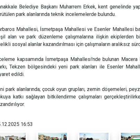
nakkale Belediye Başkanı Muharrem Erkek, kent genelinde ya
rütülen park alanlarında teknik incelemelerde bulundu.
rbaros Mahallesi, İsmetpaşa Mahallesi ve Esenler Mahallesi ba
şil alan ve park düzenleme çalışmalarına ilişkin ekiplerden b
telikli sosyal alanlar kazandırılması için çalışmaların aralıksız sürd
celeme kapsamında İsmetpaşa Mahallesi'nde bulunan Macera Pa
rkı, Tekzen bölgesindeki yeni park alanları ile Esenler Mah
yaret edildi.
ni park alanlarında; çocuk oyun grupları, zemin döşemeleri, peyz
kuya katkı sağlayan bitkilendirme çalışmaları gerçekleştirilirk
zandırılıyor.
.12.2025 16:53