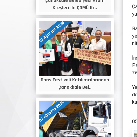
Çanakkale Belediyesi Atam
Ça
Kreşleri ile ÇOMÜ Kr..
yü
07 Ağustos 2026
Ba
ye
ni
İn
Pa
zi
Dans Festivali Katılımcılarından
Çanakkale Bel..
Ye
do
ka
07 Ağustos 2026
05