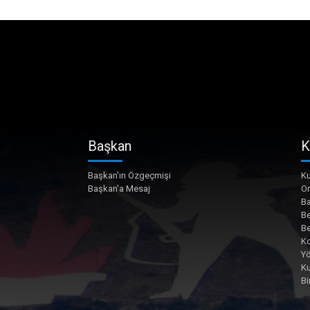
Başkan
K
Başkan'ın Özgeçmişi
Ku
Başkan'a Mesaj
O
Ba
Be
Be
Ko
Yö
K
Bi