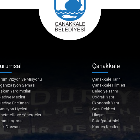
urumsal
Çanakkale
rum Vizyon ve Misyonu
Çanakkale Tarihi
rganizasyon Şeması
Çanakkale Filmleri
şkan Yardımcıları
Belediye Tarihi
lediye Meclisi
Coğrafi Yapı
lediye Encümeni
Ekonomik Yapı
misyon Üyeleri
Gezi Rehberi
netmelik ve Yönergeler
Ulaşım
urum Logosu
Fotoğraf Arşivi
rlik Dosyası
Kardeş Kentler