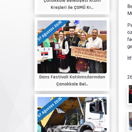
Çanakkale Belediyesi Atam
Be
Kreşleri ile ÇOMÜ Kr..
Mü
07 Ağustos 2026
Pe
öz
fa
ge
İt
Dans Festivali Katılımcılarından
26
Çanakkale Bel..
07 Ağustos 2026