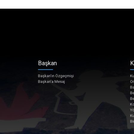
Başkan
K
Başkan'ın Özgeçmişi
Ku
Başkan'a Mesaj
O
Ba
Be
Be
Ko
Yö
K
Bi