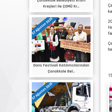
Çanakkale Belediyesi Atam
Ça
Kreşleri ile ÇOMÜ Kr..
ka
07 Ağustos 2026
20
H
fa
Çe
he
Dans Festivali Katılımcılarından
Çanakkale Bel..
15
07 Ağustos 2026