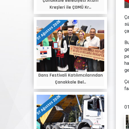
Çanakkale Belediyesi Atam
Kreşleri ile ÇOMÜ Kr..
Ça
07 Ağustos 2026
sü
ça
Bu
ge
pe
ha
ge
Dans Festivali Katılımcılarından
Çe
Çanakkale Bel..
fa
07 Ağustos 2026
01