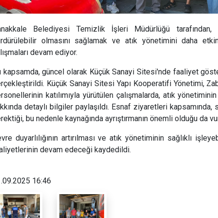
nakkale Belediyesi Temizlik İşleri Müdürlüğü tarafından, k
rdürülebilir olmasını sağlamak ve atık yönetimini daha etki
lışmaları devam ediyor.
 kapsamda, güncel olarak Küçük Sanayi Sitesi'nde faaliyet göst
rçekleştirildi. Küçük Sanayi Sitesi Yapı Kooperatifi Yönetimi, Za
rsonellerinin katılımıyla yürütülen çalışmalarda, atık yönetim
kkında detaylı bilgiler paylaşıldı. Esnaf ziyaretleri kapsamında, 
rektiği, bu nedenle kaynağında ayrıştırmanın önemli olduğu da vu
vre duyarlılığının artırılması ve atık yönetiminin sağlıklı işle
aliyetlerinin devam edeceği kaydedildi.
.09.2025 16:46