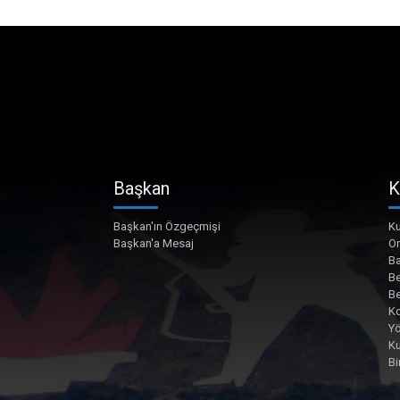
Başkan
K
Başkan'ın Özgeçmişi
Ku
Başkan'a Mesaj
O
Ba
Be
Be
Ko
Yö
K
Bi