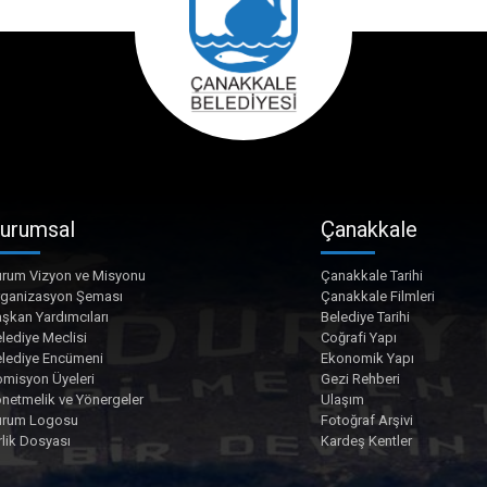
urumsal
Çanakkale
rum Vizyon ve Misyonu
Çanakkale Tarihi
rganizasyon Şeması
Çanakkale Filmleri
şkan Yardımcıları
Belediye Tarihi
lediye Meclisi
Coğrafi Yapı
lediye Encümeni
Ekonomik Yapı
misyon Üyeleri
Gezi Rehberi
netmelik ve Yönergeler
Ulaşım
urum Logosu
Fotoğraf Arşivi
rlik Dosyası
Kardeş Kentler