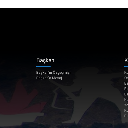
Başkan
K
Başkan'ın Özgeçmişi
Ku
Başkan'a Mesaj
O
Ba
Be
Be
Ko
Yö
K
Bi