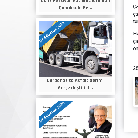
Dans Festivali Katılımcılarından
Ça
Çanakkale Bel..
ça
te
07 Ağustos 2026
Ek
ça
ön
28
Dardanos'ta Asfalt Serimi
Gerçekleştirildi..
07 Ağustos 2026