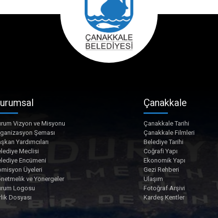
urumsal
Çanakkale
rum Vizyon ve Misyonu
Çanakkale Tarihi
rganizasyon Şeması
Çanakkale Filmleri
şkan Yardımcıları
Belediye Tarihi
lediye Meclisi
Coğrafi Yapı
lediye Encümeni
Ekonomik Yapı
misyon Üyeleri
Gezi Rehberi
netmelik ve Yönergeler
Ulaşım
urum Logosu
Fotoğraf Arşivi
rlik Dosyası
Kardeş Kentler