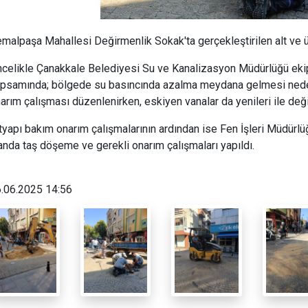
malpaşa Mahallesi Değirmenlik Sokak'ta gerçekleştirilen alt ve ü
celikle Çanakkale Belediyesi Su ve Kanalizasyon Müdürlüğü ekip
psamında; bölgede su basıncında azalma meydana gelmesi neden
arım çalışması düzenlenirken, eskiyen vanalar da yenileri ile değiş
tyapı bakım onarım çalışmalarının ardından ise Fen İşleri Müdürl
anda taş döşeme ve gerekli onarım çalışmaları yapıldı.
.06.2025 14:56