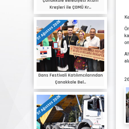
Çanakkale Belediyesi Atam
Kreşleri ile ÇOMÜ Kr..
Ke
07 Ağustos 2026
Ön
ka
on
Al
al
Dans Festivali Katılımcılarından
26
Çanakkale Bel..
07 Ağustos 2026