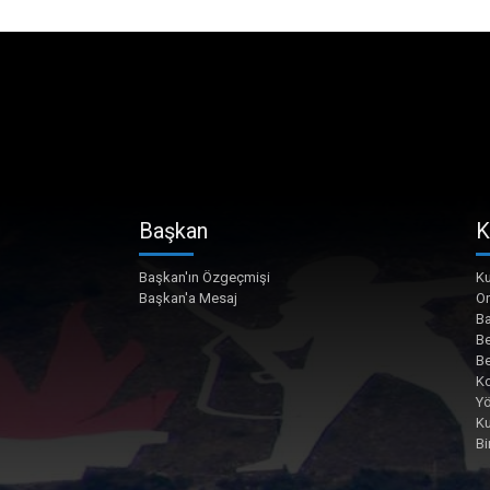
Başkan
K
Başkan'ın Özgeçmişi
Ku
Başkan'a Mesaj
O
Ba
Be
Be
Ko
Yö
K
Bi