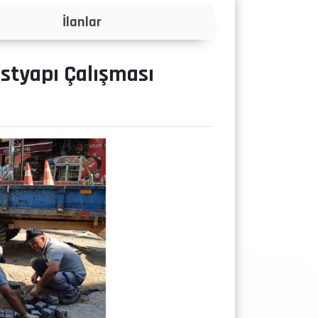
Projeler
styapı Çalışması
ı