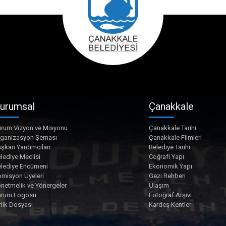
urumsal
Çanakkale
rum Vizyon ve Misyonu
Çanakkale Tarihi
rganizasyon Şeması
Çanakkale Filmleri
şkan Yardımcıları
Belediye Tarihi
lediye Meclisi
Coğrafi Yapı
lediye Encümeni
Ekonomik Yapı
misyon Üyeleri
Gezi Rehberi
netmelik ve Yönergeler
Ulaşım
urum Logosu
Fotoğraf Arşivi
rlik Dosyası
Kardeş Kentler