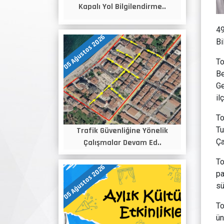
Kapalı Yol Bilgilendirme..
49
05 Ağustos 2026
Bi
To
Be
Ge
il
To
Tu
Trafik Güvenliğine Yönelik
Ça
Çalışmalar Devam Ed..
To
05 Ağustos 2026
pa
sü
To
ün