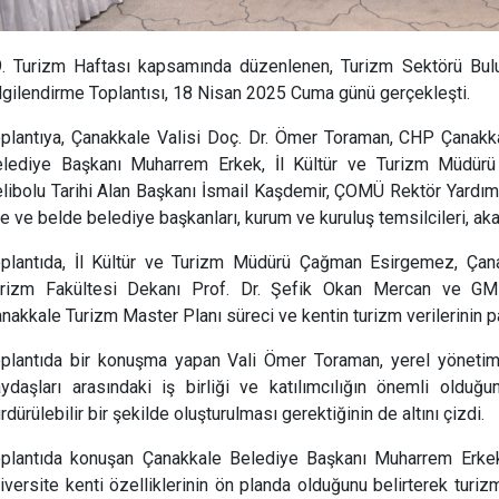
. Turizm Haftası kapsamında düzenlenen, Turizm Sektörü Bul
lgilendirme Toplantısı, 18 Nisan 2025 Cuma günü gerçekleşti.
plantıya, Çanakkale Valisi Doç. Dr. Ömer Toraman, CHP Çanakka
lediye Başkanı Muharrem Erkek, İl Kültür ve Turizm Müdür
libolu Tarihi Alan Başkanı İsmail Kaşdemir, ÇOMÜ Rektör Yardım
çe ve belde belediye başkanları, kurum ve kuruluş temsilcileri, aka
plantıda, İl Kültür ve Turizm Müdürü Çağman Esirgemez, Çan
rizm Fakültesi Dekanı Prof. Dr. Şefik Okan Mercan ve GMK
nakkale Turizm Master Planı süreci ve kentin turizm verilerinin pa
plantıda bir konuşma yapan Vali Ömer Toraman, yerel yönetim
ydaşları arasındaki iş birliği ve katılımcılığın önemli olduğ
rdürülebilir bir şekilde oluşturulması gerektiğinin de altını çizdi.
plantıda konuşan Çanakkale Belediye Başkanı Muharrem Erkek is
iversite kenti özelliklerinin ön planda olduğunu belirterek turi