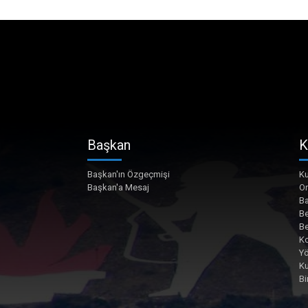
Başkan
K
Başkan'ın Özgeçmişi
Ku
Başkan'a Mesaj
O
Ba
Be
Be
Ko
Yö
K
Bi