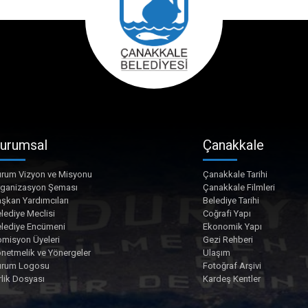
urumsal
Çanakkale
rum Vizyon ve Misyonu
Çanakkale Tarihi
rganizasyon Şeması
Çanakkale Filmleri
şkan Yardımcıları
Belediye Tarihi
lediye Meclisi
Coğrafi Yapı
lediye Encümeni
Ekonomik Yapı
misyon Üyeleri
Gezi Rehberi
netmelik ve Yönergeler
Ulaşım
urum Logosu
Fotoğraf Arşivi
rlik Dosyası
Kardeş Kentler