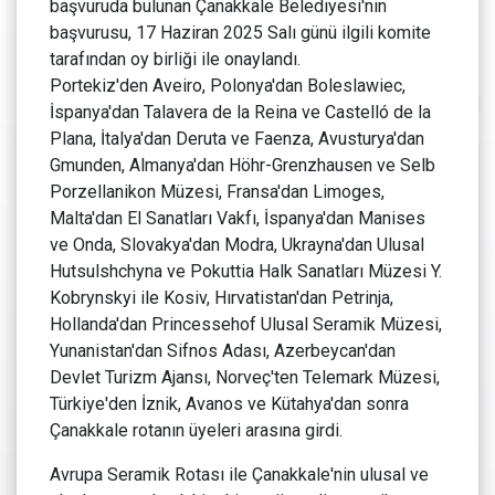
başvuruda bulunan Çanakkale Belediyesi'nin
başvurusu, 17 Haziran 2025 Salı günü ilgili komite
tarafından oy birliği ile onaylandı.
Portekiz'den Aveiro, Polonya'dan Boleslawiec,
İspanya'dan Talavera de la Reina ve Castelló de la
Plana, İtalya'dan Deruta ve Faenza, Avusturya'dan
Gmunden, Almanya'dan Höhr-Grenzhausen ve Selb
Porzellanikon Müzesi, Fransa'dan Limoges,
Malta'dan El Sanatları Vakfı, İspanya'dan Manises
ve Onda, Slovakya'dan Modra, Ukrayna'dan Ulusal
Hutsulshchyna ve Pokuttia Halk Sanatları Müzesi Y.
Kobrynskyi ile Kosiv, Hırvatistan'dan Petrinja,
Hollanda'dan Princessehof Ulusal Seramik Müzesi,
Yunanistan'dan Sifnos Adası, Azerbeycan'dan
Devlet Turizm Ajansı, Norveç'ten Telemark Müzesi,
Türkiye'den İznik, Avanos ve Kütahya'dan sonra
Çanakkale rotanın üyeleri arasına girdi.
Avrupa Seramik Rotası ile Çanakkale'nin ulusal ve