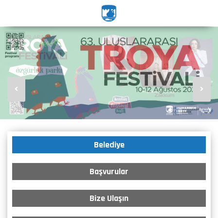
Belediye
Başvurular
Bize Ulaşın