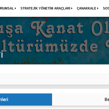
URUMSAL
STRATEJİK YÖNETİM ARAÇLARI
ÇANAKKALE
SO
i
leri
Be