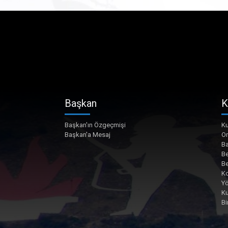
Başkan
K
Başkan'ın Özgeçmişi
Ku
Başkan'a Mesaj
O
Ba
Be
Be
Ko
Yö
K
Bi