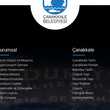
urumsal
Çanakkale
rum Vizyon ve Misyonu
Çanakkale Tarihi
rganizasyon Şeması
Çanakkale Filmleri
şkan Yardımcıları
Belediye Tarihi
lediye Meclisi
Coğrafi Yapı
lediye Encümeni
Ekonomik Yapı
misyon Üyeleri
Gezi Rehberi
netmelik ve Yönergeler
Ulaşım
urum Logosu
Fotoğraf Arşivi
rlik Dosyası
Kardeş Kentler